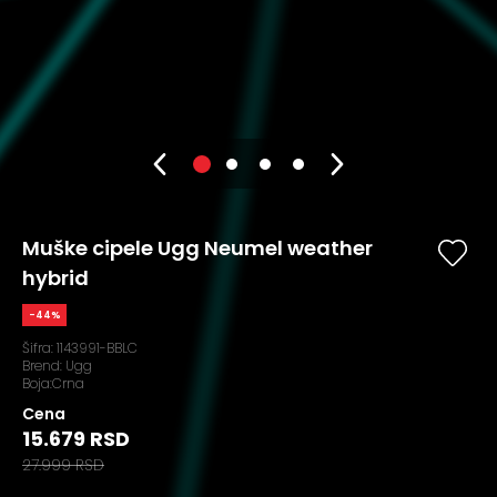
Muške cipele Ugg Neumel weather
hybrid
-44%
Šifra:
1143991-BBLC
Brend:
Ugg
Boja:Crna
Cena
15.679 RSD
27.999 RSD