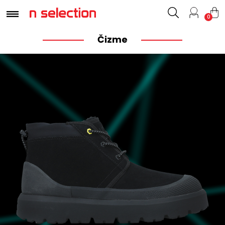
0
Čizme