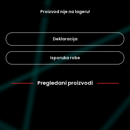
Proizvod nije na lageru!
Deklaracija
Isporuka robe
Pregledani proizvodi
Ugg
15.679
1143991-BBLC