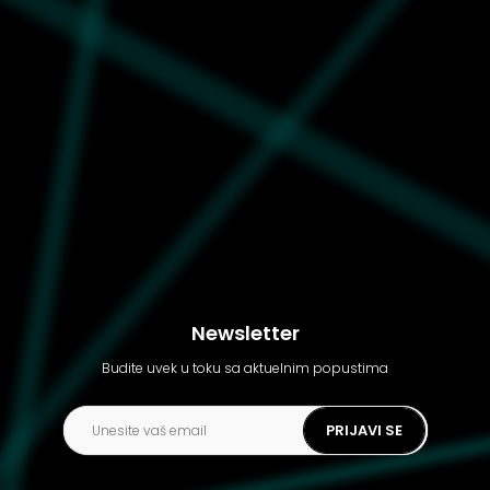
Muške cipele Ugg Neumel
weather hybrid
Newsletter
Budite uvek u toku sa aktuelnim popustima
PRIJAVI SE