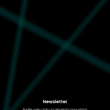
Moon
23.799
Boot
80D1470090-ML06
Unisex čizme Mb Evx mule
cognac/natural
Newsletter
Budite uvek u toku sa aktuelnim popustima