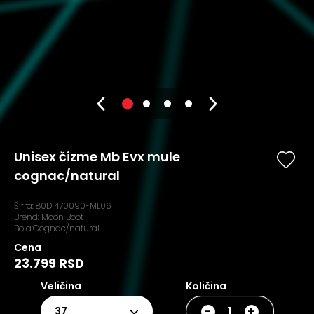
Unisex čizme Mb Evx mule
cognac/natural
Šifra:
80D1470090-ML06
Brend:
Moon Boot
Boja:Cognac/natural
Cena
23.799 RSD
Veličina
Količina
-
+
37