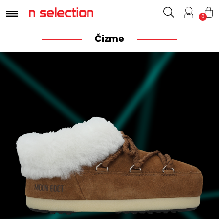
0
Čizme