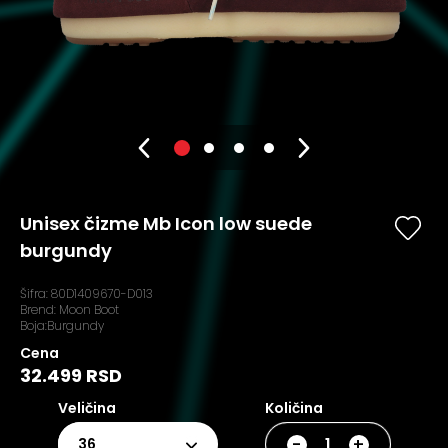
Unisex čizme Mb Icon low suede
burgundy
Šifra:
80D1409670-D013
Brend:
Moon Boot
Boja:Burgundy
Cena
32.499 RSD
Veličina
Količina
-
+
36