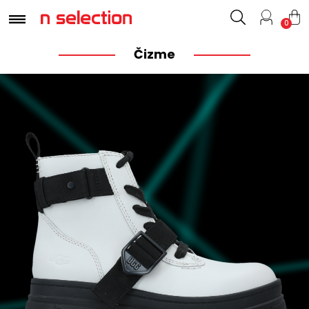
0
Čizme