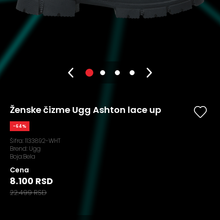
Ženske čizme Ugg Ashton lace up
-64%
Šifra:
1133892-WHT
Brend:
Ugg
Boja:Bela
Cena
8.100 RSD
22.499 RSD