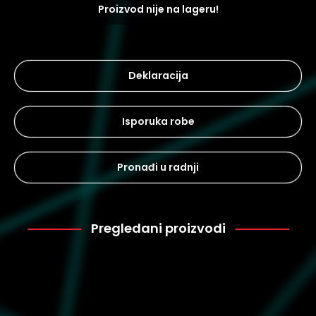
Proizvod nije na lageru!
Deklaracija
Isporuka robe
Pronađi u radnji
Pregledani proizvodi
Ugg
8.100
1133892-WHT