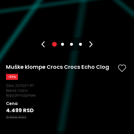
Muške klompe Crocs Crocs Echo Clog
-50%
Šifra:
207937-1FT
Brend:
Crocs
Boja:atmosphere
Cena
4.499 RSD
8.999 RSD