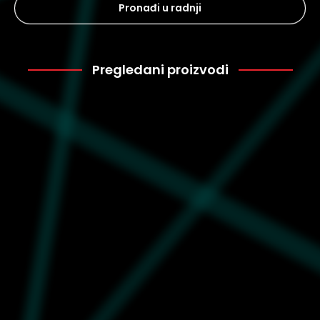
Pronađi u radnji
Pregledani proizvodi
Crocs
4.499
207937-1FT
Muške klompe Crocs Crocs
Echo Clog