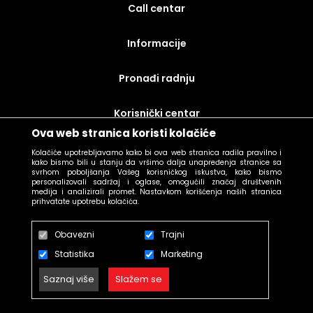
call centar
Informacije
Pronađi radnju
korisnički centar
Ova web stranica koristi kolačiće
uslovi prodaje
Kolačiće upotrebljavamo kako bi ova web stranica radila pravilno i
kako bismo bili u stanju da vršimo dalja unapređenja stranice sa
svrhom poboljšanja Vašeg korisničkog iskustva, kako bismo
personalizovali sadržaj i oglase, omogućili značaj društvenih
medija i analizirali promet. Nastavkom korišćenja naših stranica
prihvatate upotrebu kolačića.
Obavezni
Trajni
Statistika
Marketing
Saznaj više
Slažem se
© N SELECTION 2026. Created by
Enetel Solutions