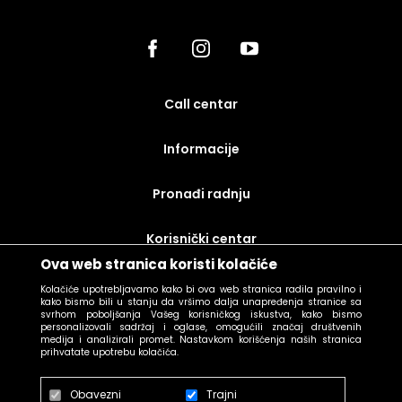
call centar
Informacije
Pronađi radnju
korisnički centar
Ova web stranica koristi kolačiće
uslovi prodaje
Kolačiće upotrebljavamo kako bi ova web stranica radila pravilno i
kako bismo bili u stanju da vršimo dalja unapređenja stranice sa
svrhom poboljšanja Vašeg korisničkog iskustva, kako bismo
personalizovali sadržaj i oglase, omogućili značaj društvenih
medija i analizirali promet. Nastavkom korišćenja naših stranica
prihvatate upotrebu kolačića.
Obavezni
Trajni