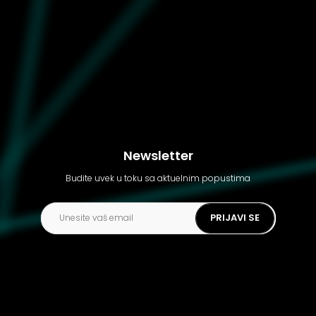
Dečije patike Nike Air max
90 ltr (gs)
Newsletter
Budite uvek u toku sa aktuelnim popustima
PRIJAVI SE