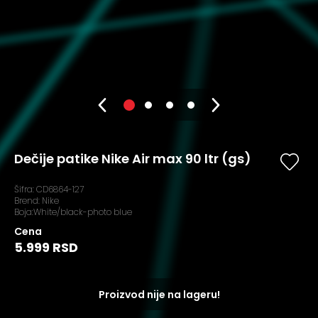
Dečije patike Nike Air max 90 ltr (gs)
Šifra:
CD6864-127
Brend:
Nike
Boja:White/black-photo blue
Cena
5.999 RSD
Proizvod nije na lageru!