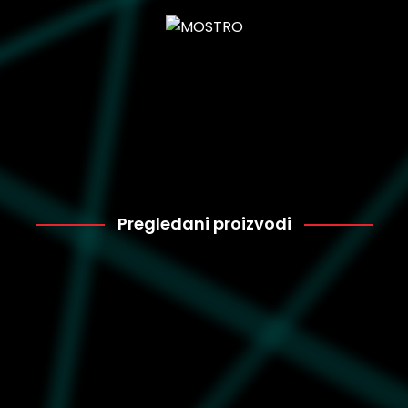
Pregledani proizvodi
Puma
3.599
396527-01