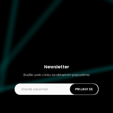
Dečije patike Puma Mayze
trolls ps
Newsletter
Budite uvek u toku sa aktuelnim popustima
PRIJAVI SE