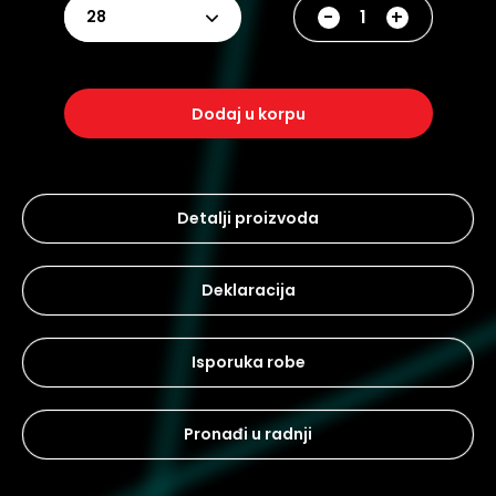
-
+
28
dodaj u korpu
Detalji proizvoda
Deklaracija
Isporuka robe
Pronađi u radnji