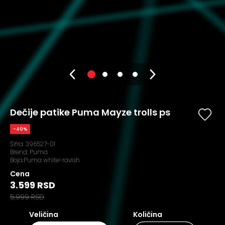
Dečije patike Puma Mayze trolls ps
-40%
Šifra:
396527-01
Brend:
Puma
Boja:Puma white-ravish
Cena
3.599 RSD
5.999 RSD
Veličina
Količina