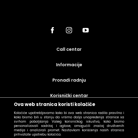
call centar
Informacije
Pronađi radnju
korisnički centar
Ova web stranica koristi kolačiće
uslovi prodaje
Kolačiće upotrebljavamo kako bi ova web stranica radila pravilno i
kako bismo bili u stanju da vršimo dalja unapređenja stranice sa
svrhom poboljšanja Vašeg korisničkog iskustva, kako bismo
personalizovali sadržaj i oglase, omogućili značaj društvenih
medija i analizirali promet. Nastavkom korišćenja naših stranica
prihvatate upotrebu kolačića.