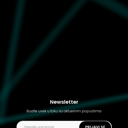
Muške patike Nike Full
force lo
Newsletter
Budite uvek u toku sa aktuelnim popustima
PRIJAVI SE