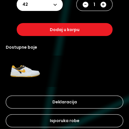
-
+
42
dodaj u korpu
dostupne boje
Deklaracija
Isporuka robe