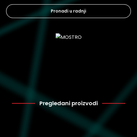
Pronađi u radnji
Pregledani proizvodi
Nike
3.849
FB1362-104