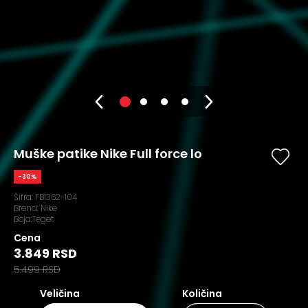
Muške patike Nike Full force lo
-30%
Šifra:
FB1362-104
Brend:
Nike
Boja:Teget
Cena
3.849 RSD
5.499 RSD
Veličina
Količina