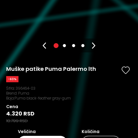
Muške patike Puma Palermo lth
-60%
Šifra:
396464-03
Brend:
Puma
Boja:Puma black-feather gray-gum
Cena
4.320 RSD
10.799 RSD
Veličina
Količina