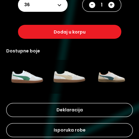
-
+
36
dodaj u korpu
dostupne boje
Deklaracija
Isporuka robe