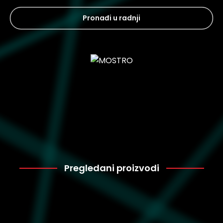
Pronađi u radnji
Pregledani proizvodi
Puma
4.320
396464-03