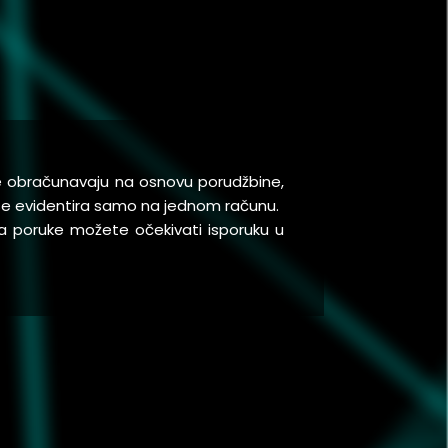
se obračunavaju na osnovu porudžbine,
a se evidentira samo na jednom računu.
a poruke možete očekivati isporuku u