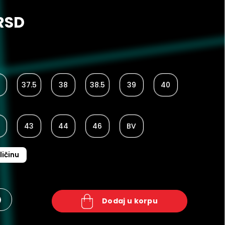
RSD
37.5
38
38.5
39
40
43
44
46
BV
ličinu
+
dodaj u korpu