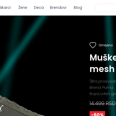
škarci
Žene
Deca
Brendovi
Blog
Omiljeno
Muške
mesh
Šifra proizvo
Brend: Puma
Boja:Loden g
14.499 RSD
-60%