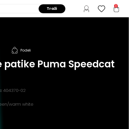
0
Traži
Podeli
 patike Puma Speedcat
da: 404370-02
reen/warm white