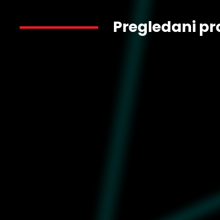
Pregledani pr
5.800
404370-02