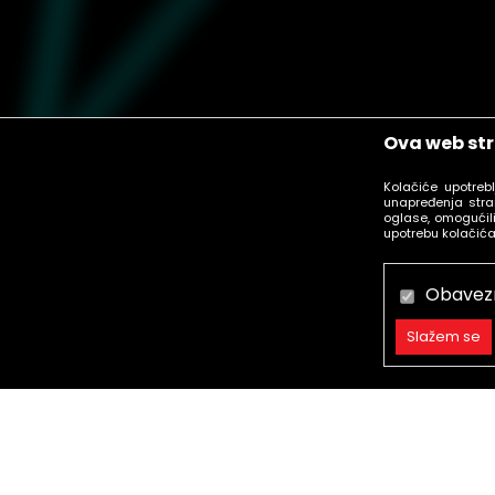
Ova web str
Kolačiće upotreb
unapređenja stra
oglase, omogućili
upotrebu kolačića
Obavez
Slažem se
Obavezni
Trajni
Statistika
call centar
Marketing