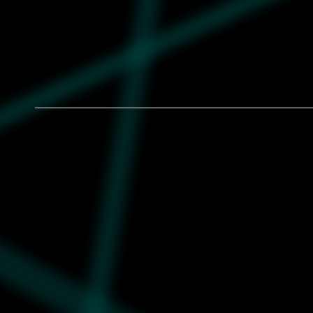
Muške patike Puma Speedcat mesh