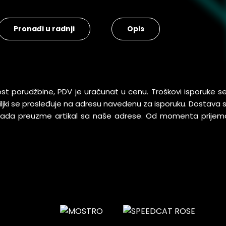
Pronađi u radnji
Opis
ost porudžbine, PDV je uračunat u cenu. Troškovi isporuke 
pošiljki se prosleđuje na adresu navedenu za isporuku. Dostav
 kada preuzme artikal sa naše adrese. Od momenta prijem