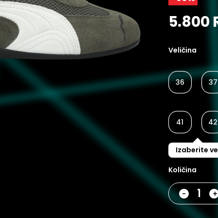
5.800 
Veličina
36
37
41
42
Izaberite ve
Količina
-