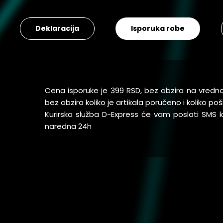
Deklaracija
Isporuka robe
Cena isporuke je 399 RSD, bez obzira na vredn
bez obzira koliko je artikala poručeno i koliko 
Kurirska služba D-Express će vam poslati SMS
naredna 24h