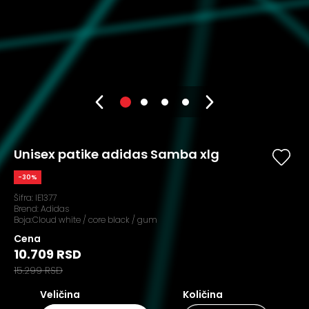
Unisex patike adidas Samba xlg
-30%
Šifra:
IE1377
Brend:
Adidas
Boja:Cloud white / core black / gum
Cena
10.709 RSD
15.299 RSD
Veličina
Količina