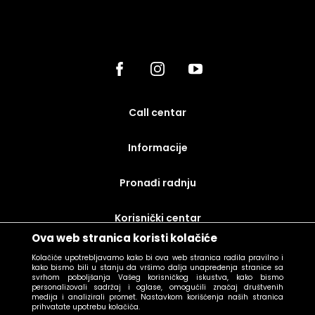
call centar
Informacije
Pronađi radnju
korisnički centar
Ova web stranica koristi kolačiće
uslovi prodaje
Kolačiće upotrebljavamo kako bi ova web stranica radila pravilno i
kako bismo bili u stanju da vršimo dalja unapređenja stranice sa
svrhom poboljšanja Vašeg korisničkog iskustva, kako bismo
personalizovali sadržaj i oglase, omogućili značaj društvenih
medija i analizirali promet. Nastavkom korišćenja naših stranica
prihvatate upotrebu kolačića.