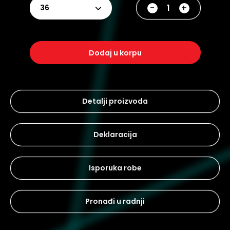
-
+
36
dodaj u korpu
Detalji proizvoda
Deklaracija
Isporuka robe
Pronađi u radnji