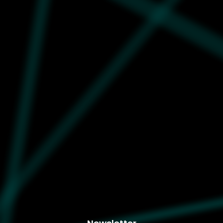
Puma
4.800
399348-18
Ženke patike Puma
Palermo elevata wns