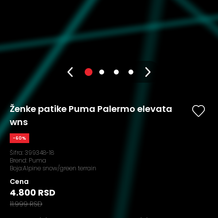
Ženke patike Puma Palermo elevata
wns
-60%
Šifra:
399348-18
Brend:
Puma
Boja:Alpine snow/green terrain
Cena
4.800 RSD
11.999 RSD