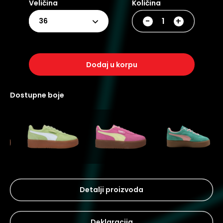
Veličina
Količina
-
+
36
dodaj u korpu
dostupne boje
Detalji proizvoda
Deklaracija