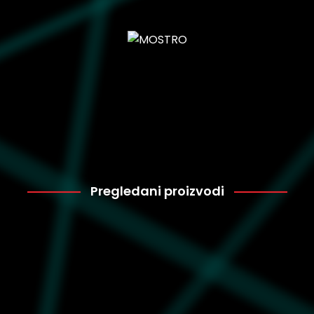
Pregledani proizvodi
Converse
4.199
A13652C