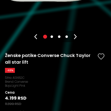
Ženske patike Converse Chuck Taylor
all star lift
-63%
Šifra:
A13652C
Brend:
Converse
Boja:Light Pink
Cena
4.199 RSD
11.399 RSD