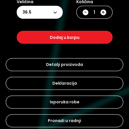
Veličina
Količina
-
+
36.5
dodaj u korpu
Detalji proizvoda
Deklaracija
Isporuka robe
Pronađi u radnji