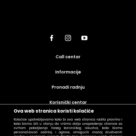
call centar
Informacije
Pronađi radnju
korisnički centar
Ova web stranica koristi kolačiće
uslovi prodaje
Kolačiće upotrebljavamo kako bi ova web stranica radila pravilno i
kako bismo bili u stanju da vršimo dalja unapređenja stranice sa
svrhom poboljšanja Vašeg korisničkog iskustva, kako bismo
personalizovali sadržaj i oglase, omogućili značaj društvenih