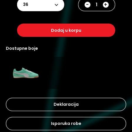
-
+
36
dodaj u korpu
dostupne boje
Deklaracija
Isporuka robe