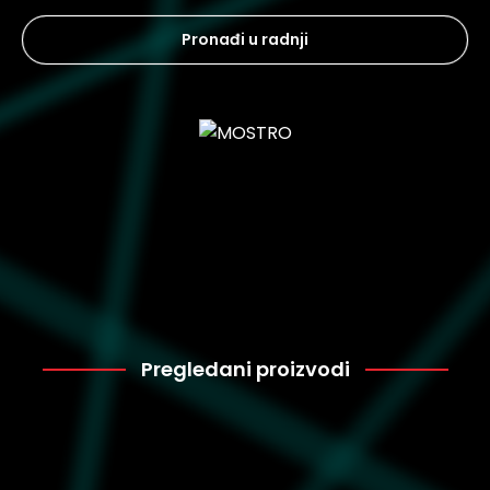
Pronađi u radnji
Pregledani proizvodi
Puma
7.199
398682-33