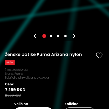
Ženske patike Puma Arizona nylon
-40%
Šifra:
398682-33
Brend:
Puma
Boja:Wild pink-vibrant blue-gum
Cena
7.199 RSD
11.999 RSD
Veličina
Količina