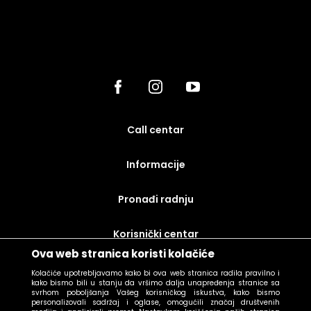
call centar
Informacije
Pronađi radnju
korisnički centar
Ova web stranica koristi kolačiće
uslovi prodaje
Kolačiće upotrebljavamo kako bi ova web stranica radila pravilno i
kako bismo bili u stanju da vršimo dalja unapređenja stranice sa
svrhom poboljšanja Vašeg korisničkog iskustva, kako bismo
personalizovali sadržaj i oglase, omogućili značaj društvenih