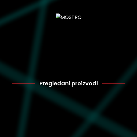
Pregledani proizvodi
Puma
3.149
395882-02