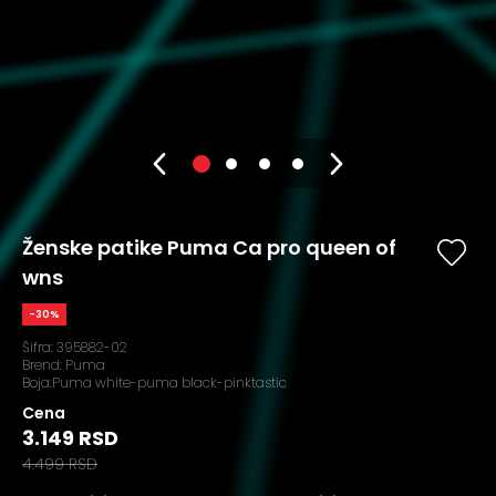
Ženske patike Puma Ca pro queen of
wns
-30%
Šifra:
395882-02
Brend:
Puma
Boja:Puma white-puma black-pinktastic
Cena
3.149 RSD
4.499 RSD