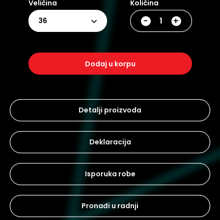
Veličina
Količina
-
+
36
dodaj u korpu
Detalji proizvoda
Deklaracija
Isporuka robe
Pronađi u radnji