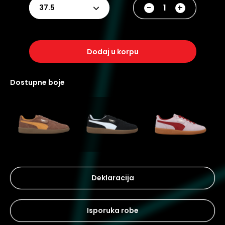
-
+
37.5
dodaj u korpu
dostupne boje
Deklaracija
Isporuka robe