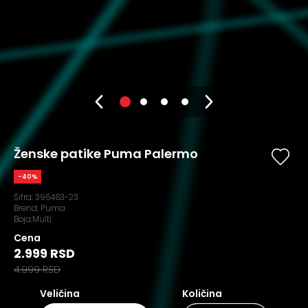
Ženske patike Puma Palermo
-40%
Šifra:
396463-23
Brend:
Puma
Boja:Multi
Cena
2.999 RSD
4.999 RSD
Veličina
Količina