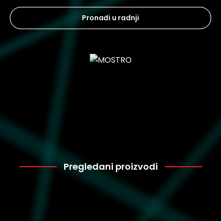
Pronađi u radnji
Pregledani proizvodi
Puma
2.999
396463-23