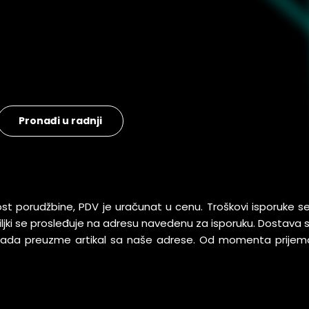
Pronađi u radnji
ost porudžbine, PDV je uračunat u cenu. Troškovi isporuke 
pošiljki se prosleđuje na adresu navedenu za isporuku. Dostav
 kada preuzme artikal sa naše adrese. Od momenta prijem