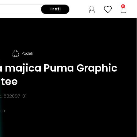
0
Traži
Podeli
 majica Puma Graphic
 tee
a: 632087-01
ack