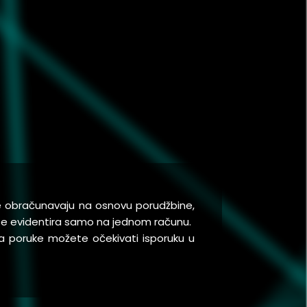
se obračunavaju na osnovu porudžbine,
a se evidentira samo na jednom računu.
a poruke možete očekivati isporuku u