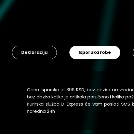
Deklaracija
Isporuka robe
Cena isporuke je 399 RSD, bez obzira na vredn
bez obzira koliko je artikala poručeno i koliko 
Kurirska služba D-Express će vam poslati SMS
naredna 24h