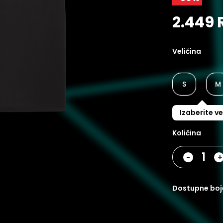
2.449 
Veličina
S
M
Izaberite ve
Količina
-
dostupne boj