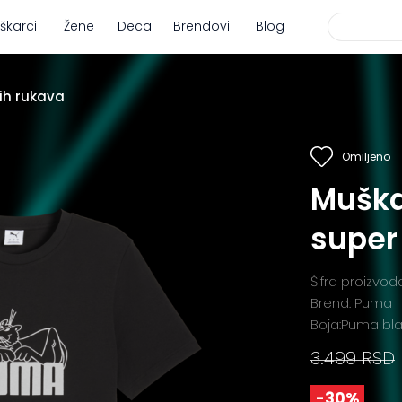
škarci
Žene
Deca
Brendovi
Blog
ih rukava
Omiljeno
Muška
super
Šifra proizvod
Brend: Puma
Boja:Puma bl
3.499 RSD
-30%