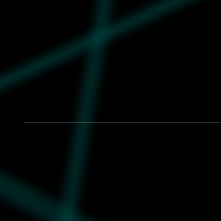
Muška majica Puma Graphic super tee