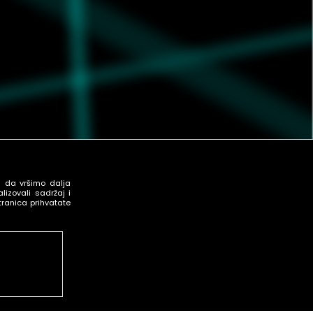
u da vršimo dalja
izovali sadržaj i
tranica prihvatate