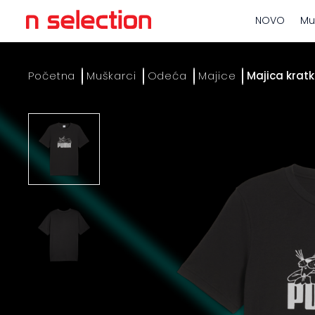
NOVO
Mu
Početna
Muškarci
Odeća
Majice
Majica kratk