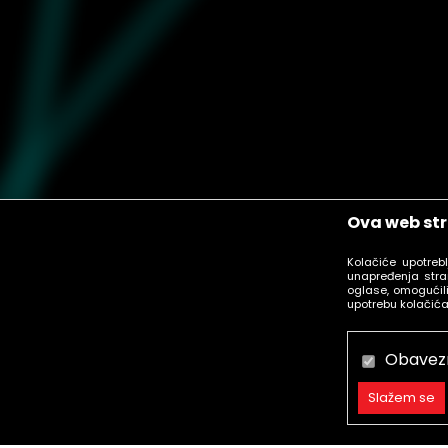
Ova web str
Kolačiće upotreb
unapređenja stra
oglase, omogućili
upotrebu kolačića
Obavez
Slažem se
Obavezni