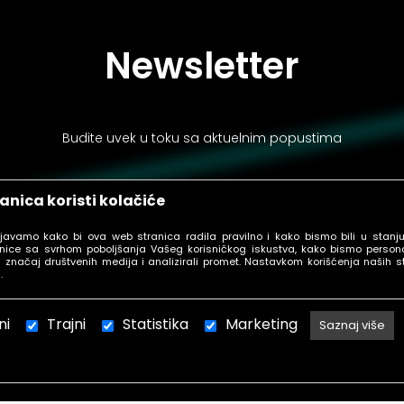
Newsletter
Budite uvek u toku sa aktuelnim popustima
anica koristi kolačiće
ljavamo kako bi ova web stranica radila pravilno i kako bismo bili u stanj
PRIJAVI SE
nice sa svrhom poboljšanja Vašeg korisničkog iskustva, kako bismo personal
 značaj društvenih medija i analizirali promet. Nastavkom korišćenja naših s
.
ni
Trajni
Statistika
Marketing
Saznaj više