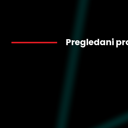
Pregledani pr
2.449
632087-01