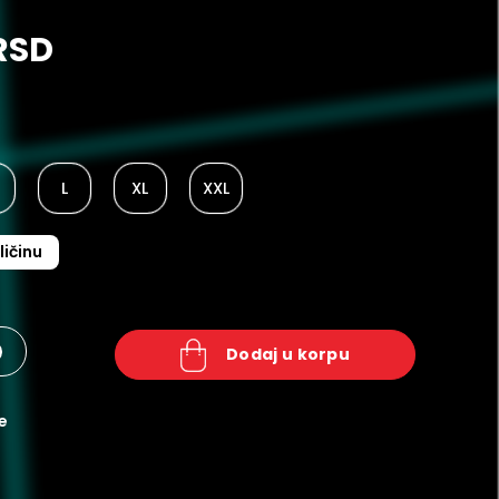
RSD
L
XL
XXL
ličinu
+
dodaj u korpu
e