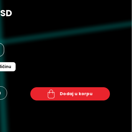
RSD
ličinu
+
dodaj u korpu