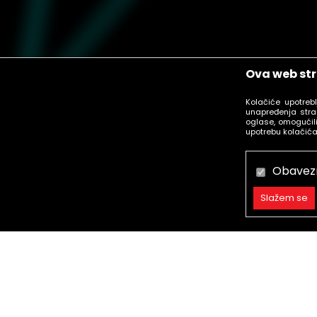
Ova web str
Kolačiće upotreb
unapređenja stra
oglase, omogućili
upotrebu kolačića
Obavez
Slažem se
Obavezni
Trajni
Statistika
call centar
Marketing
Besplatan poziv.