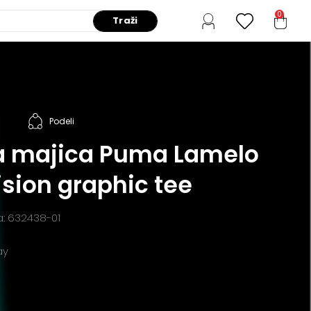
0
Traži
Podeli
 majica Puma Lamelo
ision graphic tee
a: 632438-01
ay