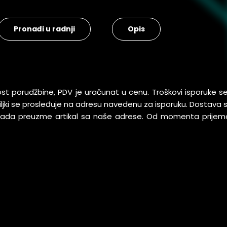
Pronađi u radnji
Opis
ost porudžbine, PDV je uračunat u cenu. Troškovi isporuke 
pošiljki se prosleđuje na adresu navedenu za isporuku. Dostav
 kada preuzme artikal sa naše adrese. Od momenta prijem