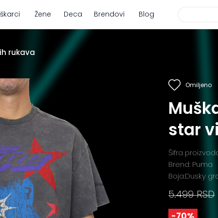
škarci
Žene
Deca
Brendovi
Blog
ih rukava
Omiljeno
Muška
star v
Šifra proizvod
Brend: Puma
Boja:Dusky gr
5.499 RSD
-70%