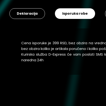
Deklaracija
Isporuka robe
Cena isporuke je 399 RSD, bez obzira na vredn
bez obzira koliko je artikala poručeno i koliko 
Kurirska služba D-Express će vam poslati SMS
naredna 24h