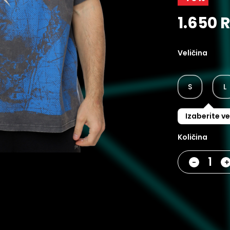
1.650 
Veličina
S
L
Izaberite ve
Količina
-