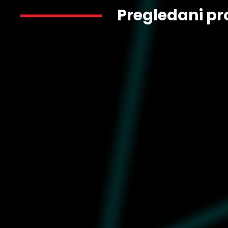
Pregledani pr
1.650
632438-01
Muška majica Puma Lamelo star vision