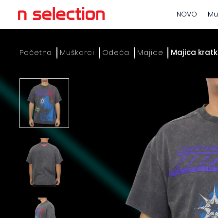
NOVO
Mu
Početna
Muškarci
Odeća
Majice
Majica kratk