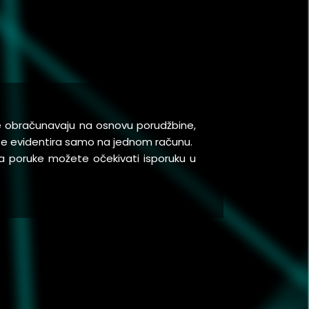
se obračunavaju na osnovu porudžbine,
a se evidentira samo na jednom računu.
a poruke možete očekivati isporuku u