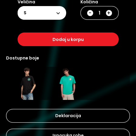
Veličina
Količina
-
+
S
dodaj u korpu
dostupne boje
Deklaracija
Isporuka robe