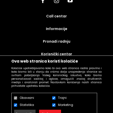
call centar
Informacije
Pronađi radnju
korisnički centar
Ova web stranica koristi kolačiće
uslovi prodaje
Kolačiće upotrebljavamo kako bi ova web stranica radila pravilno i
kako bismo bili u stanju da vršimo dalja unapređenja stranice sa
svrhom poboljšanja Vašeg korisničkog iskustva, kako bismo
personalizovali sadržaj i oglase, omogućili značaj društvenih
medija i analizirali promet. Nastavkom korišćenja naših stranica
prihvatate upotrebu kolačića.
Obavezni
Trajni
Statistika
Marketing