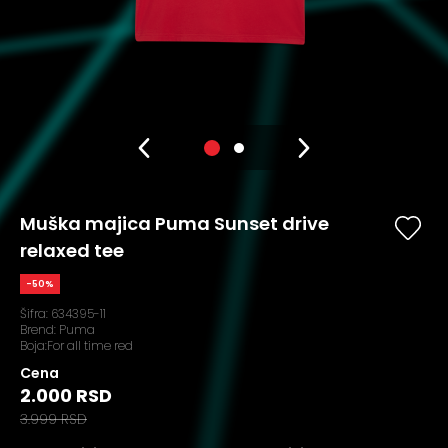
Muška majica Puma Sunset drive
relaxed tee
-50%
Šifra:
634395-11
Brend:
Puma
Boja:For all time red
Cena
2.000 RSD
3.999 RSD