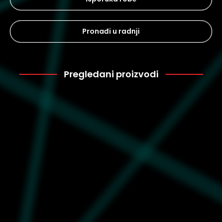
Pronađi u radnji
Pregledani proizvodi
Puma
2.000
634395-11
Muška majica Puma
Sunset drive relaxed tee