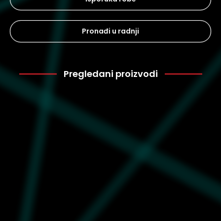
Pronađi u radnji
Pregledani proizvodi
Puma
2.400
632406-01
Muška majica Puma X
Sonic relaxed graphic tee