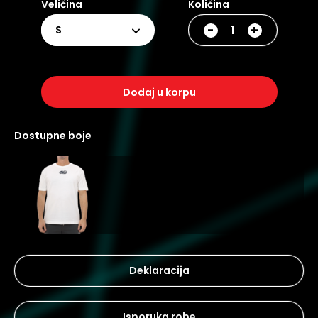
Veličina
Količina
-
+
S
dodaj u korpu
dostupne boje
Deklaracija
Isporuka robe