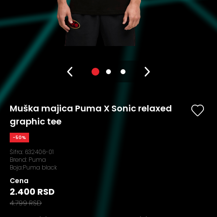
Muška majica Puma X Sonic relaxed
graphic tee
-50%
Šifra:
632406-01
Brend:
Puma
Boja:Puma black
Cena
2.400 RSD
4.799 RSD