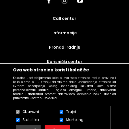
call centar
Informacije
Pronađi radnju
korisnički centar
Ova web stranica koristi kolačiće
uslovi prodaje
Kolačiće upotrebljavamo kako bi ova web stranica radila pravilno i
kako bismo bili u stanju da vršimo dalja unapređenja stranice sa
svrhom poboljšanja Vašeg korisničkog iskustva, kako bismo
personalizovali sadržaj i oglase, omogućili značaj društvenih
medija i analizirali promet. Nastavkom korišćenja naših stranica
prihvatate upotrebu kolačića.
Obavezni
Trajni
Statistika
Marketing