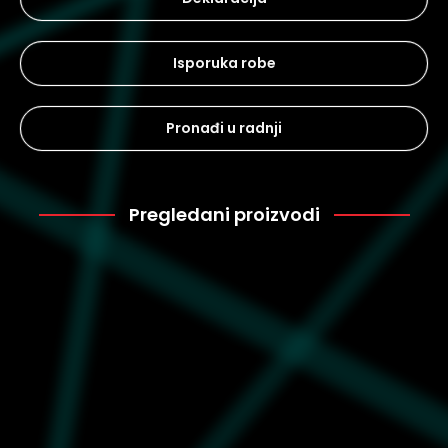
Isporuka robe
Pronađi u radnji
Pregledani proizvodi
Puma
1.199
625407-87