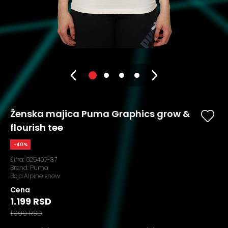
Ženska majica Puma Graphics grow &
flourish tee
-40%
Šifra:
625407-87
Brend:
Puma
Boja:Alpine snow
Cena
1.199 RSD
1.999 RSD