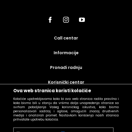
call centar
Informacije
Pronađi radnju
korisnički centar
Ova web stranica koristi kolačiće
uslovi prodaje
Kolačiće upotrebljavamo kako bi ova web stranica radila pravilno i
kako bismo bili u stanju da vršimo dalja unapređenja stranice sa
svrhom poboljšanja Vašeg korisničkog iskustva, kako bismo
personalizovali sadržaj i oglase, omogućili značaj društvenih
medija i analizirali promet. Nastavkom korišćenja naših stranica
prihvatate upotrebu kolačića.