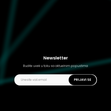
Ženska majica Puma
Graphics grow & flourish
tee
Newsletter
Budite uvek u toku sa aktuelnim popustima
PRIJAVI SE