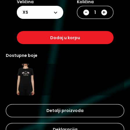
Veličina
Količina
-
+
XS
dodaj u korpu
dostupne boje
Detalji proizvoda
Deklaracija