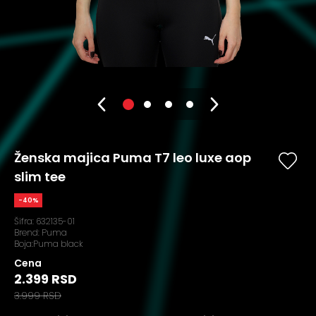
Ženska majica Puma T7 leo luxe aop
slim tee
-40%
Šifra:
632135-01
Brend:
Puma
Boja:Puma black
Cena
2.399 RSD
3.999 RSD