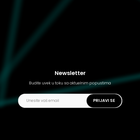
Ženska majica Puma T7 leo
luxe aop slim tee
Newsletter
Budite uvek u toku sa aktuelnim popustima
PRIJAVI SE