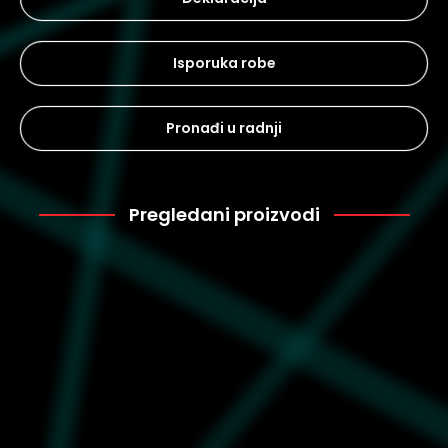
Isporuka robe
Pronađi u radnji
Pregledani proizvodi
Puma
2.399
632135-01