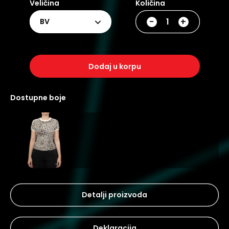
Veličina
Količina
-
+
BV
dodaj u korpu
dostupne boje
Detalji proizvoda
Deklaracija