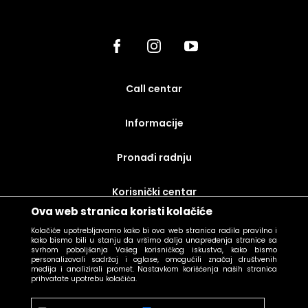
call centar
Informacije
Pronađi radnju
korisnički centar
Ova web stranica koristi kolačiće
uslovi prodaje
Kolačiće upotrebljavamo kako bi ova web stranica radila pravilno i
kako bismo bili u stanju da vršimo dalja unapređenja stranice sa
svrhom poboljšanja Vašeg korisničkog iskustva, kako bismo
personalizovali sadržaj i oglase, omogućili značaj društvenih
medija i analizirali promet. Nastavkom korišćenja naših stranica
prihvatate upotrebu kolačića.