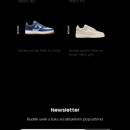
IR0951-400
IR0871-100
NOVO
NOVO
Muške patike Nike Air force
Ženske patike Nike air
force 1 retro prm
Newsletter
Budite uvek u toku sa aktuelnim popustima