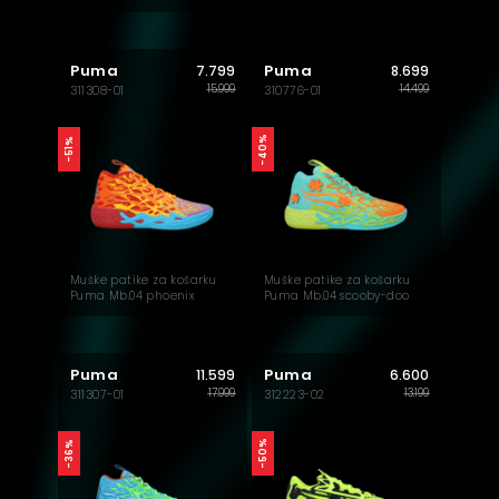
Puma
Puma
7.799
8.699
15.999
14.499
311308-01
310776-01
-40%
-51%
Muške patike za košarku
Muške patike za košarku
Puma Mb.04 phoenix
Puma Mb.04 scooby-doo
Puma
Puma
11.599
6.600
17.999
13.199
311307-01
312223-02
-50%
-36%