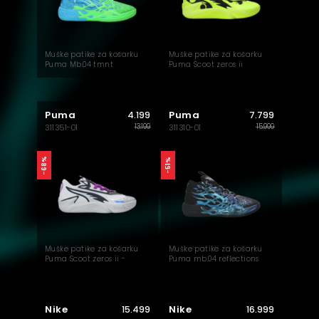
Muške patike za košarku
Muške patike za košarku
Puma Mb.04 tmnt
Puma Scoot zeros ii
Puma
Puma
4.199
7.799
13.199
15.999
311351-01
311310-01
-68%
-51%
Muške patike za košarku
Muške patike za košarku
Puma Scoot zeros ii -
Puma mb.04 reflections
sterling
Nike
Nike
15.499
16.999