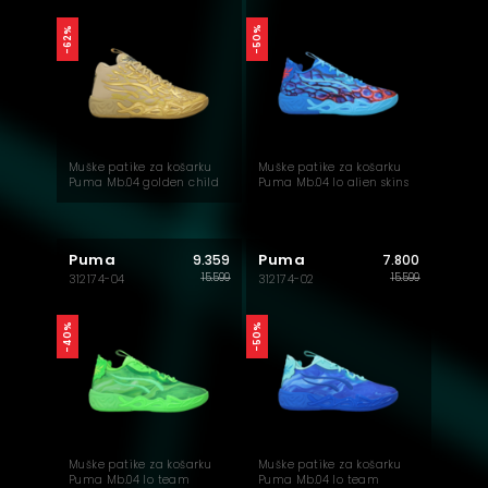
-50%
-62%
Muške patike za košarku
Muške patike za košarku
Puma Mb.04 golden child
Puma Mb.04 lo alien skins
Puma
Puma
9.359
7.800
15.599
15.599
312174-04
312174-02
-40%
-50%
Muške patike za košarku
Muške patike za košarku
Puma Mb.04 lo team
Puma Mb.04 lo team