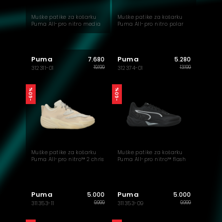
Muške patike za košarku
Muške patike za košarku
Puma All-pro nitro media
Puma All-pro nitro polar
day
express
Puma
Puma
7.680
5.280
19.199
13.199
312311-01
312374-01
-60%
-60%
Muške patike za košarku
Muške patike za košarku
Puma All-pro nitro™ 2 chris
Puma All-pro nitro™ flash
b
Puma
Puma
5.000
5.000
9.999
9.999
311353-11
311353-09