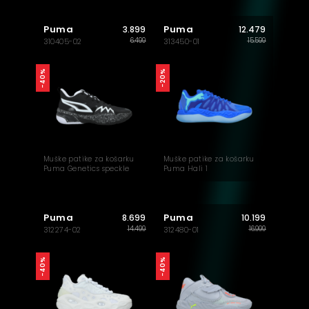
Puma
Puma
3.899
12.479
6.499
15.599
310405-02
313450-01
-40%
-20%
Muške patike za košarku
Muške patike za košarku
Puma Genetics speckle
Puma Hali 1
Puma
Puma
8.699
10.199
14.499
16.999
312274-02
312480-01
-40%
-40%