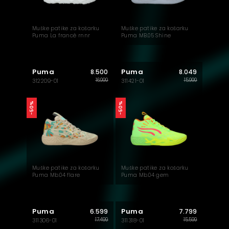
Muške patike za košarku
Muške patike za košarku
Puma La francé rnnr
Puma MB.05 Shine
Puma
Puma
8.500
8.049
16.999
15.999
312209-01
311421-01
-50%
-50%
Muške patike za košarku
Muške patike za košarku
Puma Mb.04 flare
Puma Mb.04 gem
Puma
Puma
6.599
7.799
17.499
15.599
311306-01
311318-01