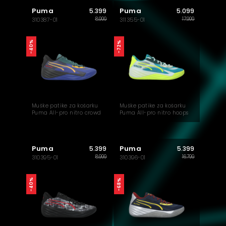
Puma
Puma
5.399
5.099
8.999
17.999
310387-01
311355-01
-40%
-72%
Muške patike za košarku
Muške patike za košarku
Puma All-pro nitro crowd
Puma All-pro nitro hoops
craze
dreamz
Puma
Puma
5.399
5.399
8.999
16.799
310395-01
310396-01
-40%
-68%