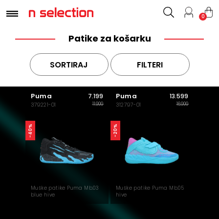
0
Patike za košarku
SORTIRAJ
FILTERI
Puma
Puma
7.199
13.599
11.999
16.999
379221-01
312797-01
-40%
-20%
Muške patike Puma Mb.03
Muške patike Puma Mb.05
blue hive
hive