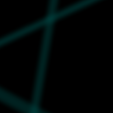
4.799
392718-02
Muške patike Puma Rs-x hi