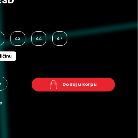
RSD
43
44
47
ličinu
+
dodaj u korpu
e