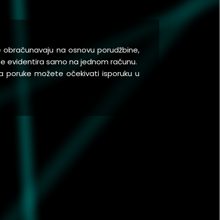
se obračunavaju na osnovu porudžbine,
a se evidentira samo na jednom računu.
a poruke možete očekivati isporuku u