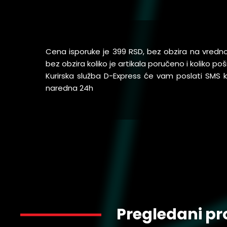
Cena isporuke je 399 RSD, bez obzira na vredn
bez obzira koliko je artikala poručeno i koliko 
Kurirska služba D-Express će vam poslati SMS
naredna 24h
Pregledani pr