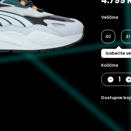
4.799 
Veličina
40
41
Izaberite ve
Količina
-
dostupne boj