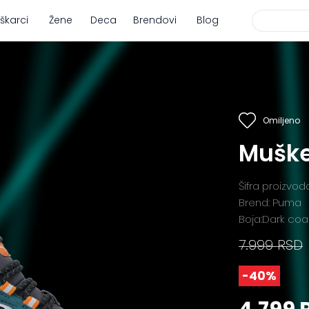
škarci
Žene
Deca
Brendovi
Blog
Omiljeno
Muške
Šifra proizvod
Brend: Puma
Boja:Dark coa
7.999 RSD
-40%