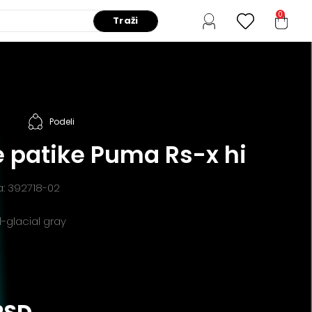
0
Traži
Podeli
 patike Puma Rs-x hi
a: 392718-02
l-glacial gray