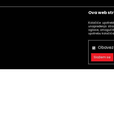
Ova web str
Kolačiće upotreb
unapređenja stra
oglase, omogućili
upotrebu kolačića
Obavez
Slažem se
Obavezni
Trajni
Statistika
call centar
Marketing
Besplatan poziv.
Radno vreme radnim danima 08-
21h,