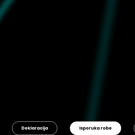
Deklaracija
Isporuka robe