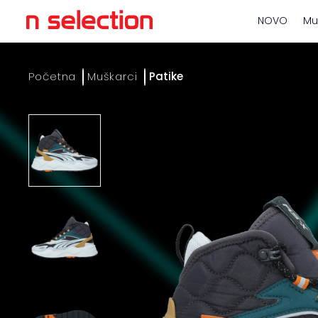
NOVO
Mu
Početna
Muškarci
Patike