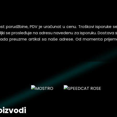
ost porudžbine, PDV je uračunat u cenu. Troškovi isporuke 
pošiljki se prosleđuje na adresu navedenu za isporuku. Dostav
 kada preuzme artikal sa naše adrese. Od momenta prijem
oizvodi